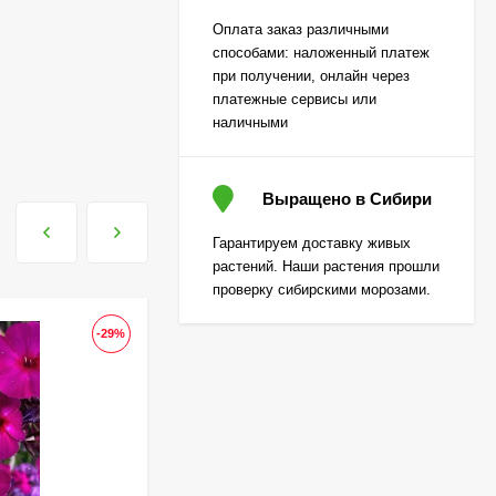
Огурец Корюшка
Оплата заказ различными
[Семена алтая]
способами: наложенный платеж
450
₽
при получении, онлайн через
310
₽
платежные сервисы или
наличными
Лаванда Снежный
колос английская
Выращено в Сибири
[Семена алтая]
200
₽
Гарантируем доставку живых
130
₽
растений. Наши растения прошли
проверку сибирскими морозами.
Гортензия Вимс Ред
-29%
-29
(Wim's Red)
метельчатая
800
₽
590
₽
Гортензия Полар Бир