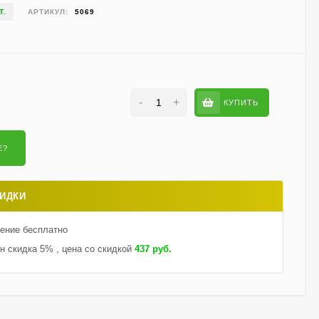
Гортензия Ванилла
Т.
АРТИКУЛ:
5069
Фрейз (Vanille Fraise)
метельчатая
800
₽
590
₽
-
+
КУПИТЬ
Гортензия Саммер Лав
(Summer Love)
метельчатая
750
₽
550
₽
ИДКИ
Гейхерелла Голден
Зебра (Golden Zebra)
тение бесплатно
600
₽
430
₽
н скидка 5% , цена со скидкой
437 руб.
Гортензия Бобо (Bobo)
метельчатая