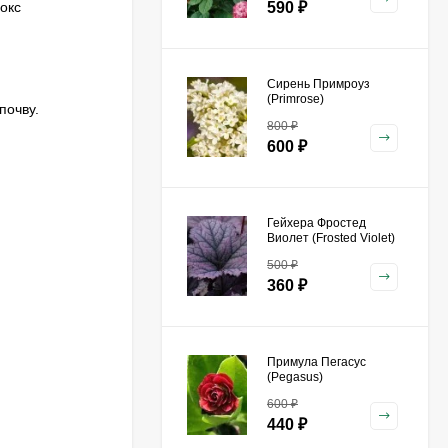
окс
590
₽
Сирень Примроуз
(Primrose)
почву.
800
₽
600
₽
Гейхера Фростед
Виолет (Frosted Violet)
500
₽
360
₽
Примула Пегасус
(Pegasus)
600
₽
440
₽