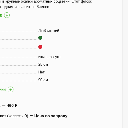
ы в крупные охапки ароматных соцветий. Этот флокс
т одним из ваших любимцев.
Гортензия Полистар
(Polestar) метельчатая
Е
800
₽
590
₽
Любвитский
Чубушник Зоя
Космодемьянская
июль, август
700
₽
25 см
520
₽
Нет
90 см
ИКИ
Гейхера Электра
(Electra)
600
₽
.
460
₽
430
₽
ет (кассеты 0)
Цена по запросу