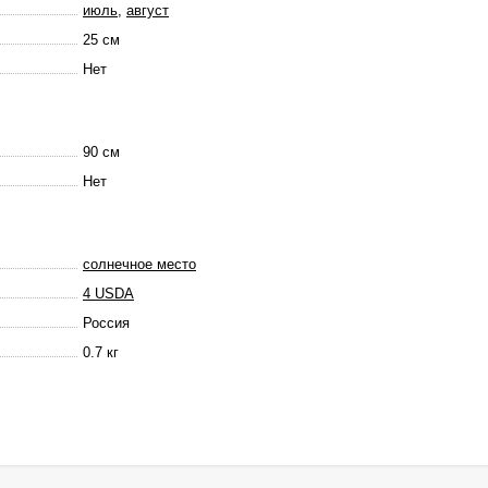
июль
,
август
25 см
Нет
90 см
Нет
солнечное место
4 USDA
Россия
0.7 кг