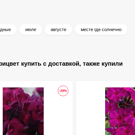
удные
июле
августе
месте где солнечно
ицвет купить с доставкой, также купили
-29%