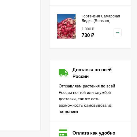
Гортензия Самарская
Лидия (Rensam,
Framboisine)
1 000
₽
метельчатая
730
₽
Гейхера Зиппер (Zipper)
Доставка по всей
500
₽
России
360
₽
Отправляем растения по всей
России почтой или службой
доставки, так же есть
Гортензия Лаймлайт
возможность самовывоза из
(Limelight) метельчатая
питомника
650
₽
470
₽
Оплата как удобно