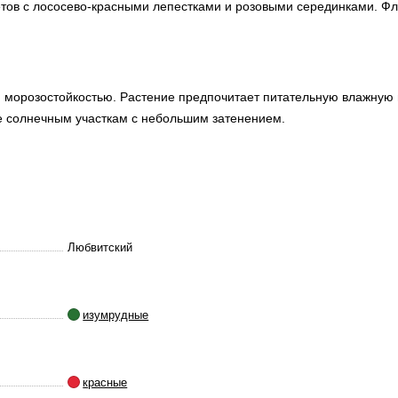
етов с лососево-красными лепестками и розовыми серединками. Фл
 морозостойкостью. Растение предпочитает питательную влажную 
е солнечным участкам с небольшим затенением.
Любвитский
изумрудные
красные