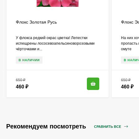
Флокс Золотая Русь
Флокс Э
У флокса редкий окрас цветка! Лепестки
На них хо
испещрены лососевоапельсиноворозовыми
пропасть 
чёрточками и...
омуте
В НАЛИЧИИ
В НАЛИ
650
₽
650
₽
460
₽
460
₽
Рекомендуем посмотреть
СРАВНИТЬ ВСЕ