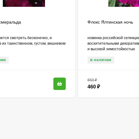
смеральда
Флокс Ялтинская ночь
чется смотреть бесконечно, и
новинка российской селекци
в их таинственном, густом, вишневом
восхитительными декоратив
и высокой зимостойкостью
ЧИИ
В НАЛИЧИИ
650
₽
460
₽