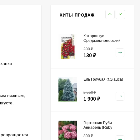
800
₽
590
₽
ХИТЫ ПРОДАЖ
Катарантус
Средиземноморский
Бургунди Хало [Семена
200
₽
алтая]
130
₽
охапки
Ель Голубая (f.Glauca)
2 550
₽
ьным нежным,
1 900
₽
вгусте.
Гортензия Руби
Аннабель (Ruby
Annabelle) древовидная
 превращается
800
₽