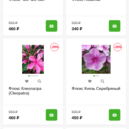
650
₽
500
₽
460
₽
340
₽
-29%
-25%
Флокс Клеопатра
Флокс Князь Серебряный
(Cleopatra)
650
₽
600
₽
460
₽
450
₽