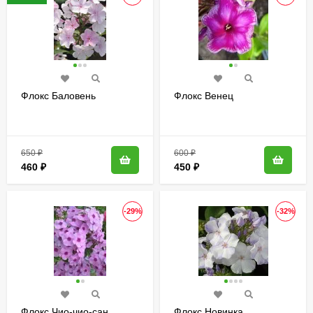
Флокс Баловень
Флокс Венец
650
₽
600
₽
460
₽
450
₽
-29%
-32%
Флокс Чио-чио-сан
Флокс Новинка