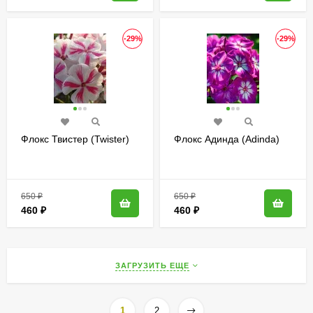
-29%
-29%
Флокс Твистер (Twister)
Флокс Адинда (Adinda)
650
₽
650
₽
460
₽
460
₽
ЗАГРУЗИТЬ ЕЩЕ
1
2