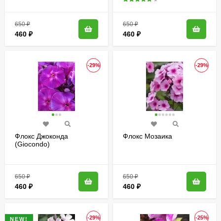
650
₽
650
₽
460
₽
460
₽
-29%
-29%
Флокс Джоконда
Флокс Мозаика
(Giocondo)
650
₽
650
₽
460
₽
460
₽
-29%
-25%
NEW!