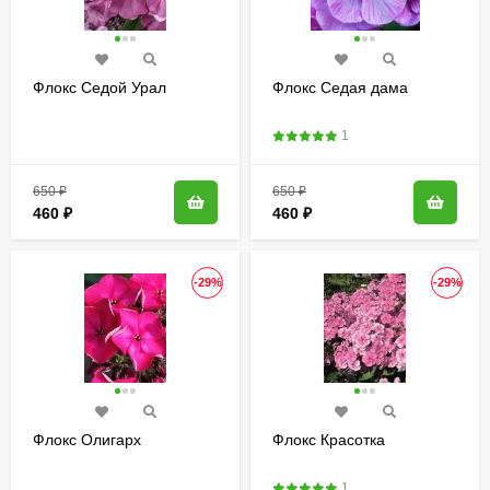
Флокс Седой Урал
Флокс Седая дама
1
650
₽
650
₽
460
₽
460
₽
-29%
-29%
Флокс Олигарх
Флокс Красотка
1