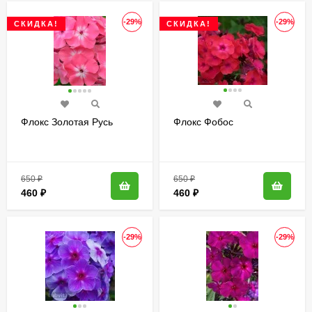
-29%
-29%
СКИДКА!
СКИДКА!
Флокс Золотая Русь
Флокс Фобос
650
₽
650
₽
460
₽
460
₽
-29%
-29%