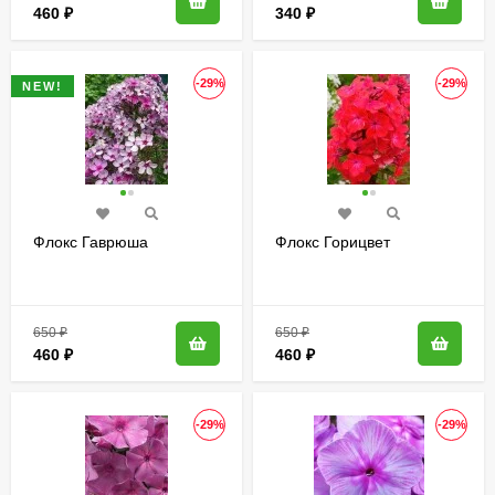
460
₽
340
₽
-29%
-29%
NEW!
Флокс Гаврюша
Флокс Горицвет
650
₽
650
₽
460
₽
460
₽
-29%
-29%