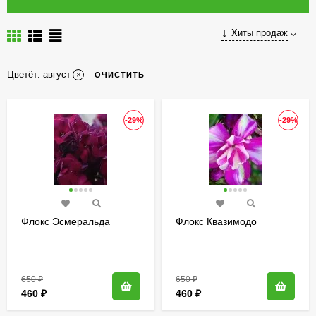
Хиты продаж
Цветёт:
август
ОЧИСТИТЬ
-29%
-29%
Флокс Эсмеральда
Флокс Квазимодо
650
₽
650
₽
460
₽
460
₽