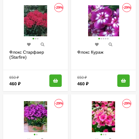
-29%
-29%
Флокс Старфаер
Флокс Кураж
(Starfire)
650
₽
650
₽
460
₽
460
₽
-29%
-29%