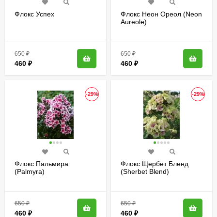
Флокс Успех
Флокс Неон Ореол (Neon
Aureole)
650
₽
650
₽
460
₽
460
₽
-29%
-29%
Флокс Пальмира
Флокс Щербет Бленд
(Palmyra)
(Sherbet Blend)
метельчатый
650
₽
650
₽
460
₽
460
₽