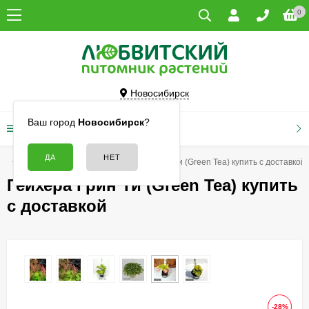
0
Новосибирск
Ваш город
Новосибирск
?
КАТАЛОГ ТОВАРОВ
ая
Цветы
Гейхеры
Гейхера Грин Ти (Green Tea) купить с доставкой
Гейхера Грин Ти (Green Tea) купить
с доставкой
-28%