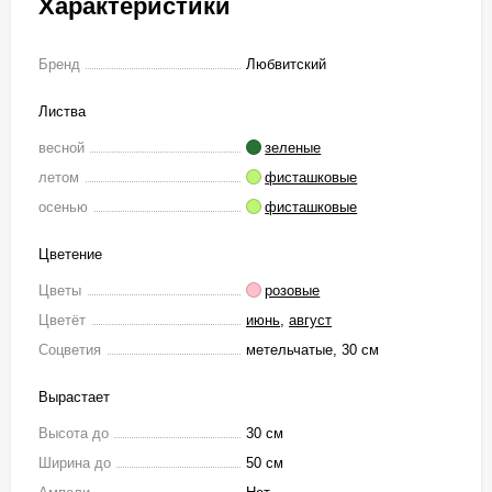
Характеристики
Бренд
Любвитский
Листва
весной
зеленые
летом
фисташковые
осенью
фисташковые
Цветение
Цветы
розовые
Цветёт
июнь
,
август
Соцветия
метельчатые, 30 см
Вырастает
Высота до
30 см
Ширина до
50 см