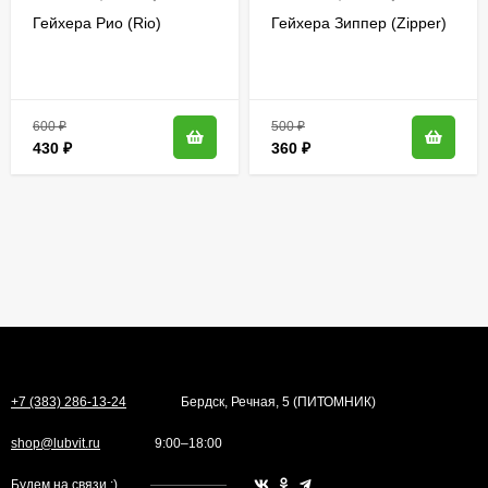
Гейхера Рио (Rio)
Гейхера Зиппер (Zipper)
600
₽
500
₽
430
₽
360
₽
+7 (383) 286-13-24
Бердск, Речная, 5 (ПИТОМНИК)
shop@lubvit.ru
9:00–18:00
Будем на связи ;)