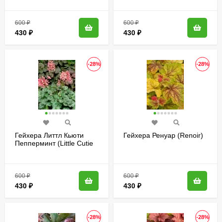
600
₽
600
₽
430
₽
430
₽
-28%
-28%
Гейхера Литтл Кьюти
Гейхера Ренуар (Renoir)
Пепперминт (Little Cutie
Peppermint)
600
₽
600
₽
430
₽
430
₽
-28%
-28%