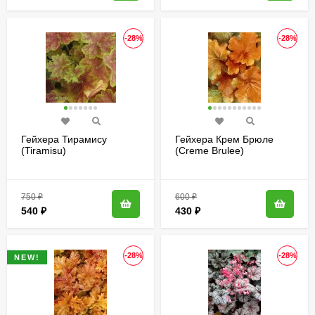
-28%
-28%
Гейхера Тирамису
Гейхера Крем Брюле
(Tiramisu)
(Creme Brulee)
750
₽
600
₽
540
₽
430
₽
-28%
-28%
NEW!