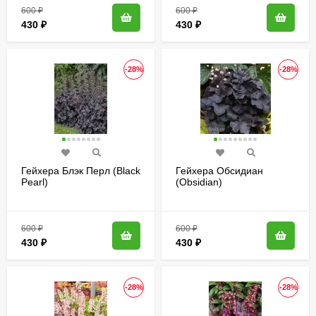
600
₽
600
₽
430
₽
430
₽
-28%
-28%
Гейхера Блэк Перл (Black
Гейхера Обсидиан
Pearl)
(Obsidian)
600
₽
600
₽
430
₽
430
₽
-28%
-28%