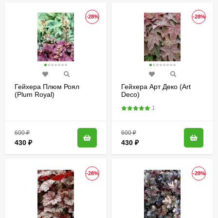
-28%
-28%
Гейхера Плюм Роял
Гейхера Арт Деко (Art
(Plum Royal)
Deco)
1
600
₽
600
₽
430
₽
430
₽
-28%
-28%