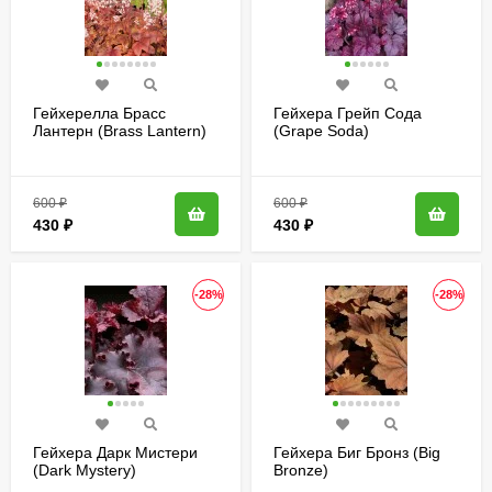
Гейхерелла Брасс
Гейхера Грейп Сода
Лантерн (Brass Lantern)
(Grape Soda)
600
₽
600
₽
430
₽
430
₽
-28%
-28%
Гейхера Дарк Мистери
Гейхера Биг Бронз (Big
(Dark Mystery)
Bronze)