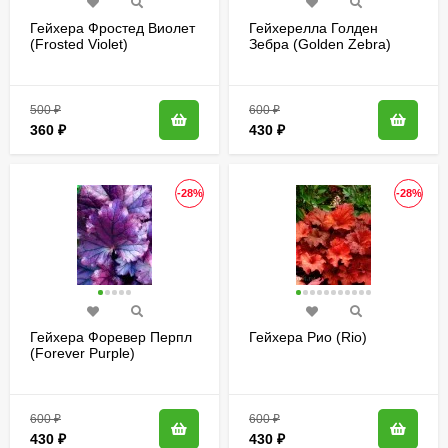
Гейхера Фростед Виолет
Гейхерелла Голден
(Frosted Violet)
Зебра (Golden Zebra)
500
₽
600
₽
360
₽
430
₽
-28%
-28%
Гейхера Форевер Перпл
Гейхера Рио (Rio)
(Forever Purple)
600
₽
600
₽
430
₽
430
₽