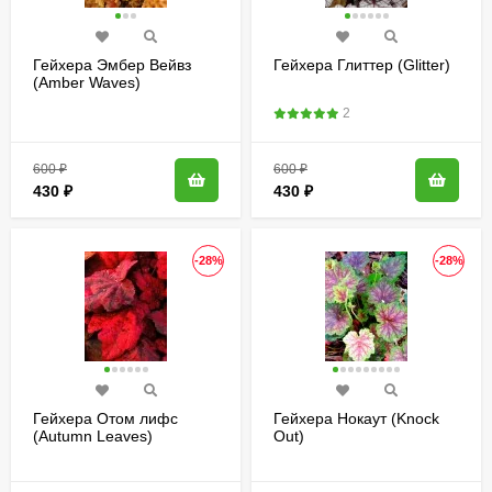
Гейхера Эмбер Вейвз
Гейхера Глиттер (Glitter)
(Amber Waves)
2
600
₽
600
₽
430
₽
430
₽
-28%
-28%
Гейхера Отом лифс
Гейхера Нокаут (Knock
(Autumn Leaves)
Out)