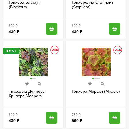
Гейхера Блэкаут
Гейхерелла Стоплайт
(Blackout)
(Stoplight)
600
₽
600
₽
430
₽
430
₽
-28%
-25%
NEW!
Тиарелла Джиперс
Гейхера Миракл (Miracle)
Криперс (Jeepers
Creepers)
600
₽
750
₽
430
₽
560
₽