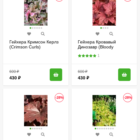
Гейхера Кримсон Керлз
Гейхера Кровавый
(Crimson Curls)
Динозавр (Bloody
Dinosaur)
1
600
₽
600
₽
430
₽
430
₽
-28%
-28%