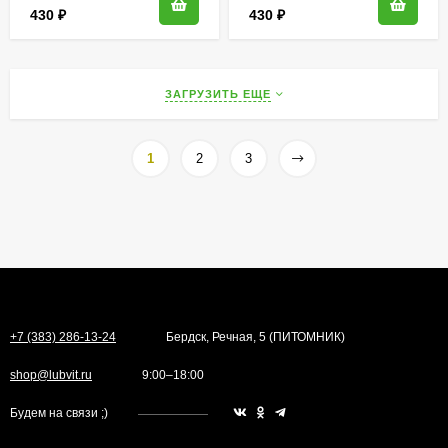
430
₽
430
₽
ЗАГРУЗИТЬ ЕЩЕ
1
2
3
+7 (383) 286-13-24
Бердск, Речная, 5 (ПИТОМНИК)
shop@lubvit.ru
9:00–18:00
Будем на связи ;)