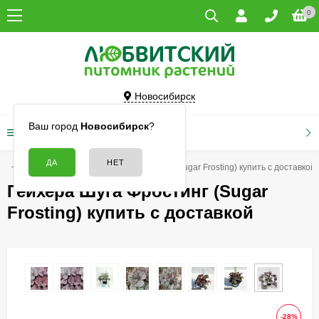
0
Новосибирск
Ваш город
Новосибирск
?
КАТАЛОГ ТОВАРОВ
ты
Гейхеры
Гейхера Шуга Фростинг (Sugar Frosting) купить с доставкой
Гейхера Шуга Фростинг (Sugar
Frosting) купить с доставкой
-28%