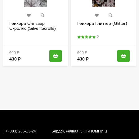
Гейхера Сильвер
Гейхера Глиттер (Glitter)
Скроллс (Silver Scrolls)
2
600
₽
600
₽
430
₽
430
₽
+7 (383) 286-13-24
Бердск, Речная, 5 (ПИТОМНИК)