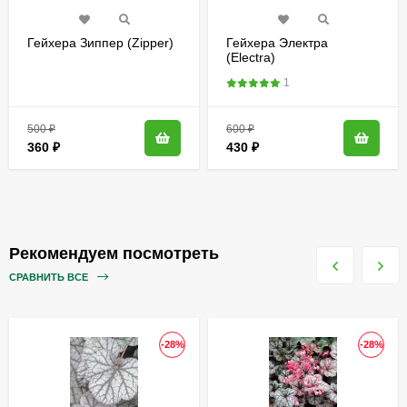
Гейхера Зиппер (Zipper)
Гейхера Электра
(Electra)
1
500
₽
600
₽
360
₽
430
₽
Рекомендуем посмотреть
СРАВНИТЬ ВСЕ
-28%
-28%