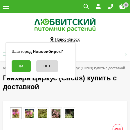
0
Новосибирск
Ваш город
Новосибирск
?
КАТАЛОГ ТОВАРОВ
вная
Цветы
Гейхеры
Гейхера Циркус (Circus) купить с доставкой
Гейхера Циркус (Circus) купить с
доставкой
-28%