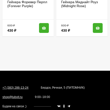
Гейхера Форевер Перпл
Гейхера Миднайт Роуз
(Forever Purple)
(Midnight Rose)
600
₽
600
₽
430
₽
430
₽
+7 (383) 286-13-24
Бердск, Речная, 5 (ПИТОМНИК)
shop@lubvit.ru
9:00–18:00
Будем на связи ;)