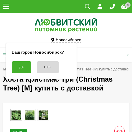
0
Новосибирск
Ваш город
Новосибирск
?
КАТАЛОГ ТОВАРОВ
еты
Хосты
Хоста Кристмас Три (Christmas Tree) [M] купить с доставкой
Хоста Кристмас Три (Christmas
Tree) [M] купить с доставкой
-29%