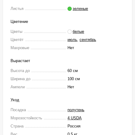
Листья
зеленые
Цветение
Цветы
белые
Цветёт
июль
,
сентябрь
Махровые
Нет
Вырастает
Высота до
60 см
Ширина до
100 см
Ампели
Нет
Уход
Посадка
полутень
Морозостойкость
4 USDA
Страна
Россия
Вес
0.5 кг