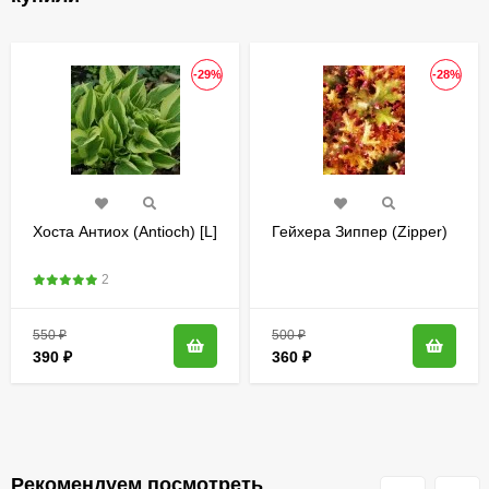
-29%
-28%
Хоста Антиох (Antioch) [L]
Гейхера Зиппер (Zipper)
2
550
₽
500
₽
390
₽
360
₽
Рекомендуем посмотреть