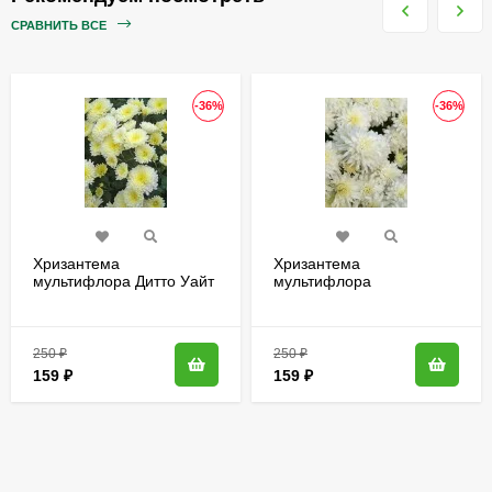
СРАВНИТЬ ВСЕ
-36%
-36%
Хризантема
Хризантема
мультифлора Дитто Уайт
мультифлора
(Ditto White)
Браноблесс Вайт
(Brannobless White)
250
₽
250
₽
159
₽
159
₽