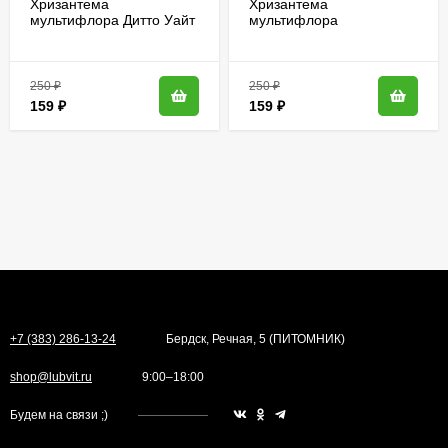
Хризантема
Хризантема
мультифлора Дитто Уайт
мультифлора
(Ditto White)
Браноблесс Вайт
(Brannobless White)
250
₽
250
₽
159
₽
159
₽
+7 (383) 286-13-24
Бердск, Речная, 5 (ПИТОМНИК)
shop@lubvit.ru
9:00–18:00
Будем на связи ;)