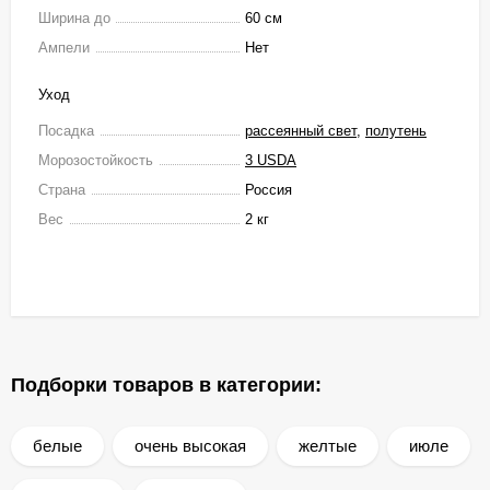
Ширина до
60 см
Ампели
Нет
Уход
Посадка
рассеянный свет
,
полутень
Морозостойкость
3 USDA
Страна
Россия
Вес
2 кг
Подборки товаров в категории:
белые
очень высокая
желтые
июле