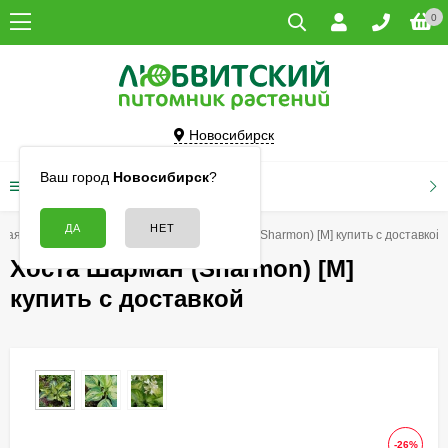
0
Новосибирск
Ваш город
Новосибирск
?
КАТАЛОГ ТОВАРОВ
вная
Цветы
Хосты
Хоста Шарман (Sharmon) [M] купить с доставкой
Хоста Шарман (Sharmon) [M]
купить с доставкой
-26%