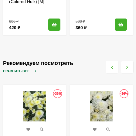
(Colored Hulk) [M]
600
₽
500
₽
420
₽
360
₽
Рекомендуем посмотреть
СРАВНИТЬ ВСЕ
-36%
-36%