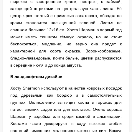
широкие с заостренным краем, пестрые, с каймой,
заходящей штрихами на центральную часть листа. Её
центр ярко–желтый с примесью салатового, обводка по
краям становится насыщенной зеленой. Листья не
слишком большие 12х16 см. Хоста Шарман в первый год
может иметь слишком тёмную окраску, но не стоит
беспокоиться, медленно, но верно она придет к
характерной для сорта окраске. Воронкообразные,
бледно–лавандовые, почти белые, цветки распускаются
в середине июля и до конца августа.
В ландшафтном дизайне
Хосту Sharmon используют в качестве ковровых посадок
под деревьями, как бордюр и в самостоятельных
группах. Великолепно выглядят хосты в горшках для
патио, зимних садов или для выставок. Очень хороша
Шарман у водоёма или среди камней в альпинарии.
Хостами часто декорируют в саду высокие стебли
растений, имеющих малопривлекательные вид. Вокруг