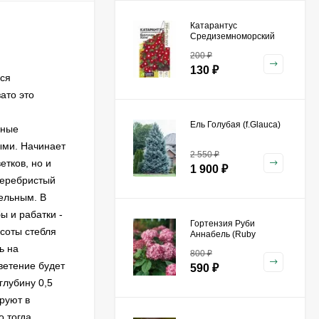
Катарантус
Средиземноморский
Бургунди Хало [Семена
200
₽
алтая]
130
₽
ься
ато это
Ель Голубая (f.Glauca)
чные
ыми. Начинает
2 550
₽
етков, но и
1 900
₽
 серебристый
тельным. В
ы и рабатки -
Гортензия Руби
ысоты стебля
Аннабель (Ruby
Annabelle) древовидная
ь на
800
₽
ветение будет
590
₽
глубину 0,5
руют в
о тогда