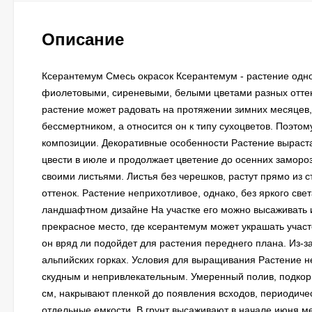
Описание
Ксерантемум Смесь окрасок Ксерантемум - растение одно
фиолетовыми, сиреневыми, белыми цветами разных оттенк
растение может радовать на протяжении зимних месяцев
бессмертником, а относится он к типу сухоцветов. Поэтом
композиции. Декоративные особенности Растение выраста
цвести в июле и продолжает цветение до осенних заморозк
своими листьями. Листья без черешков, растут прямо из 
оттенок. Растение неприхотливое, однако, без яркого св
ландшафтном дизайне На участке его можно высаживать и в
прекрасное место, где ксерантемум может украшать участо
он вряд ли подойдет для растения переднего плана. Из-з
альпийских горках. Условия для выращивания Растение не
скудным и непривлекательным. Умеренный полив, подкорм
см, накрывают пленкой до появления всходов, периодиче
отдельные емкости. В грунт высаживают в начале июня ме