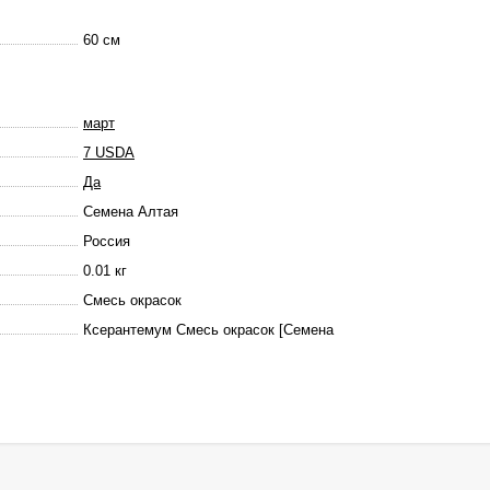
60 см
март
7 USDA
Да
Семена Алтая
Россия
0.01 кг
Смесь окрасок
Ксерантемум Смесь окрасок [Семена