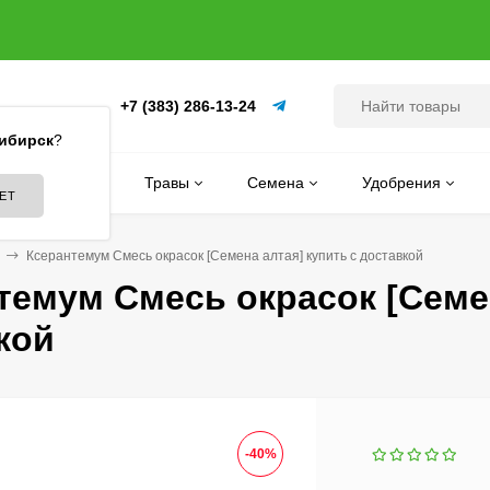
+7 (383) 286-13-24
(ПИТОМНИК)
ибирск
?
Цветы
Травы
Семена
Удобрения
Ксерантемум Смесь окрасок [Семена алтая] купить с доставкой
темум Смесь окрасок [Семен
кой
-40%