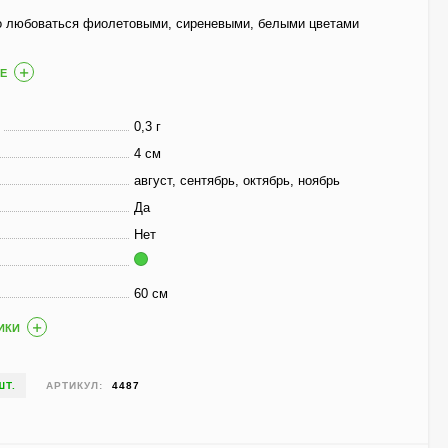
800
₽
590
₽
о любоваться фиолетовыми, сиреневыми, белыми цветами
Е
Чубушник Зоя
Космодемьянская
0,3 г
700
₽
4 см
520
₽
август, сентябрь, октябрь, ноябрь
Да
Нет
Гейхера Электра
(Electra)
600
₽
60 см
430
₽
ИКИ
Гортензия Ванилла
ШТ.
АРТИКУЛ:
4487
Фрейз (Vanille Fraise)
метельчатая
800
₽
590
₽