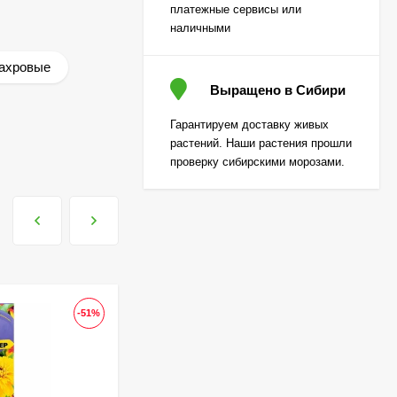
310
₽
платежные сервисы или
наличными
ахровые
Лаванда Снежный
колос английская
Выращено в Сибири
[Семена алтая]
200
₽
Гарантируем доставку живых
130
₽
растений. Наши растения прошли
проверку сибирскими морозами.
Гортензия Вимс Ред
(Wim's Red)
метельчатая
800
₽
590
₽
-51%
-31
Гортензия Полар Бир
(Polar Bear)
метельчатая
800
₽
590
₽