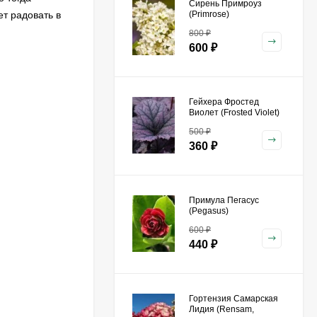
Сирень Примроуз
ет радовать в
(Primrose)
800
₽
600
₽
Гейхера Фростед
Виолет (Frosted Violet)
500
₽
360
₽
Примула Пегасус
(Pegasus)
600
₽
440
₽
Гортензия Самарская
Лидия (Rensam,