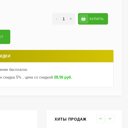
-
+
КУПИТЬ
Гортензия Саммер Лав
(Summer Love)
метельчатая
750
₽
550
₽
ИДКИ
Гейхерелла Голден
Зебра (Golden Zebra)
тение бесплатно
600
₽
430
₽
н скидка 5% , цена со скидкой
28,50 руб.
Гортензия Бобо (Bobo)
метельчатая
800
₽
590
₽
ХИТЫ ПРОДАЖ