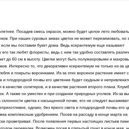
летнее. Посадив смесь окрасок, можно будет целое лето любоват
ов. При наших суровых зимах цветок не может перезимовать, но з
, если мы поставим букет дома. Ведь ксерантемум еще называют
у его так любят флористы, ведь с ним так удобно составлять разли
ет до 60 см в высоту. Цветки могут быть полумахровыми и махров
ов. Интересно то, что декоративен ксерантемум не только из-за цв
стебля и покрыты ворсинками. Из-за этих ворсинок растение имеет
ета и плодородной почвы его цветение будет скудным и непривлека
 качестве солитеров, и в качестве растения второго плана. Клумб
к. А также он уместен и при создании природных уголков. Из-за в
а склонности цветка к насыщенной почве, его не следует высаживат
прихотливое, однако, без яркого света и плодородной почвы его ц
ка комплексным удобрением. Посев на рассаду в конце марта на 
ски проветривая. После появления первых настоящих листьев пики
тодом перевалки. Возможен посев в открытый грунт в конце мая, н