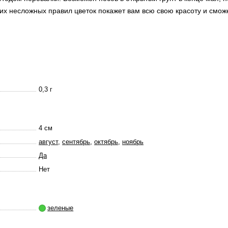
их несложных правил цветок покажет вам всю свою красоту и смож
0,3 г
4 см
август
,
сентябрь
,
октябрь
,
ноябрь
Да
Нет
зеленые