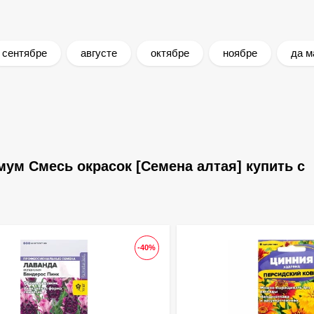
сентябре
августе
октябре
ноябре
да м
ум Смесь окрасок [Семена алтая] купить с
-40%