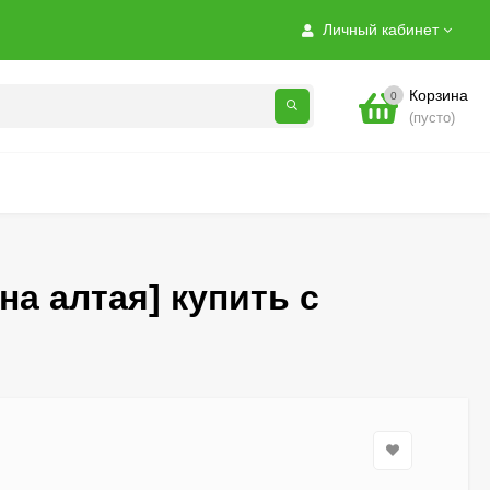
Личный кабинет
Корзина
0
(пусто)
а алтая] купить с
Гортензия Полистар
(Polestar) метельчатая