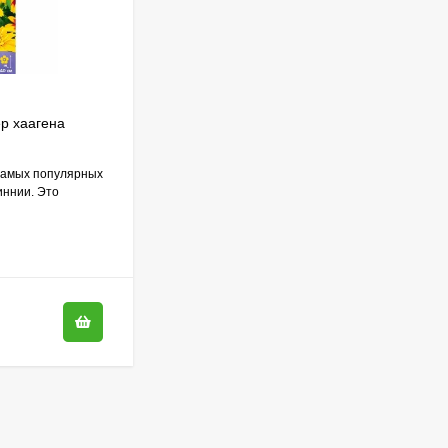
Гортензия Полистар
(Polestar) метельчатая
800
₽
590
₽
р хаагена
Бакопа Блютопия Голубой фонтан
[Семена алтая]
 самых популярных
потрясающей красоты декоративное
Чубушник Зоя
иннии. Это
цветущее растение, способное преобразить
Космодемьянская
пространство сада, а...
700
₽
В НАЛИЧИИ
520
₽
450
₽
Гейхера Электра
310
₽
(Electra)
600
₽
430
₽