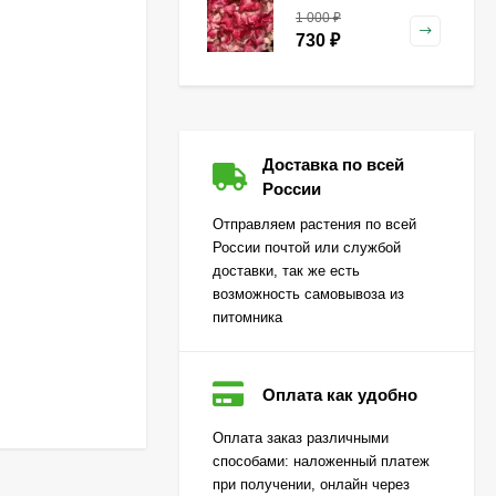
Framboisine)
1 000
₽
метельчатая
730
₽
Гейхера Зиппер (Zipper)
Доставка по всей
500
₽
России
360
₽
Отправляем растения по всей
России почтой или службой
доставки, так же есть
Гортензия Лаймлайт
возможность самовывоза из
(Limelight) метельчатая
питомника
650
₽
470
₽
Оплата как удобно
Огурец Корюшка
Оплата заказ различными
[Семена алтая]
способами: наложенный платеж
450
₽
при получении, онлайн через