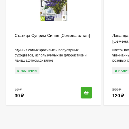
Статица Суприм Синяя [Семена алтая]
Лаванда
[Семена
один из самых красивых и популярных
цветок по
сухоцветов, используемых во флористике и
увенчанн
ландшафтном дизайне
розовых х
В НАЛИЧИИ
В НАЛИ
50
₽
200
₽
30
₽
120
₽