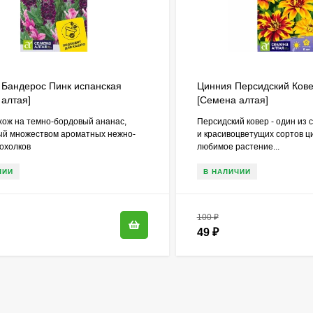
 Бандерос Пинк испанская
Цинния Персидский Кове
 алтая]
[Семена алтая]
хож на темно-бордовый ананас,
Персидский ковер - один из
ый множеством ароматных нежно-
и красивоцветущих сортов ц
охолков
любимое растение...
ЧИИ
В НАЛИЧИИ
100
₽
49
₽