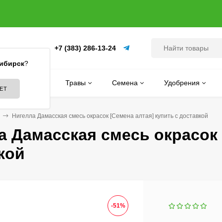
+7 (383) 286-13-24
(ПИТОМНИК)
ибирск
?
Цветы
Травы
Семена
Удобрения
Нигелла Дамасская смесь окрасок [Семена алтая] купить с доставкой
а Дамасская смесь окрасок 
кой
-51%