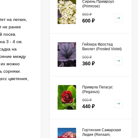
Сирень Примроуз
(Primrose)
800
₽
ет на легких,
600
₽
т не ранее
й посев.
а 3 - 4 см.
Гейхера Фростед
садка на
Виолет (Frosted Violet)
тояние между
500
₽
360
₽
 их можно
ь сорняки.
цесс цветения,
Примула Пегасус
(Pegasus)
600
₽
440
₽
Гортензия Самарская
Лидия (Rensam,