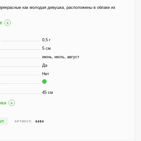
800
₽
590
₽
прекрасные как молодая девушка, расположены в облаке из
Е
Чубушник Зоя
Космодемьянская
0,5 г
700
₽
5 см
520
₽
июнь, июль, август
Да
Нет
Гейхера Электра
(Electra)
600
₽
45 см
430
₽
ИКИ
Гортензия Ванилла
ШТ.
АРТИКУЛ:
4484
Фрейз (Vanille Fraise)
метельчатая
800
₽
590
₽