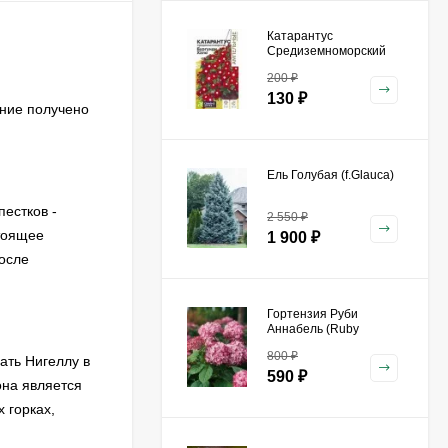
Катарантус
Средиземноморский
Бургунди Хало [Семена
200
₽
алтая]
130
₽
ание получено
Ель Голубая (f.Glauca)
естков -
2 550
₽
стоящее
1 900
₽
После
Гортензия Руби
Аннабель (Ruby
Annabelle) древовидная
800
₽
ать Нигеллу в
590
₽
она является
 горках,