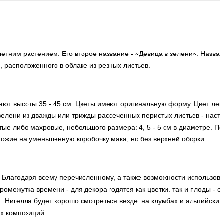
тним растением. Его второе название - «Девица в зелени». Назв
а, расположенного в облаке из резных листьев.
ают высоты 35 - 45 см. Цветы имеют оригинальную форму. Цвет леп
 зелени из дважды или трижды рассеченных перистых листьев - на
тые либо махровые, небольшого размера: 4, 5 - 5 см в диаметре. 
ожие на уменьшенную коробочку мака, но без верхней оборки.
лагодаря всему перечисленному, а также возможности использов
ромежутка времени - для декора годятся как цветки, так и плоды - 
 Нигелла будет хорошо смотреться везде: на клумбах и альпийских
ых композиций.