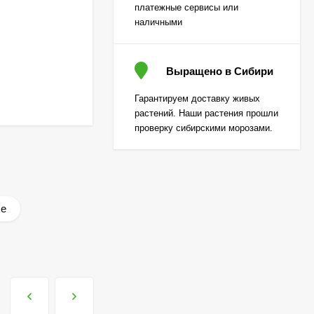
310
₽
платежные сервисы или
наличными
Лаванда Снежный
колос английская
Выращено в Сибири
[Семена алтая]
200
₽
Гарантируем доставку живых
130
₽
растений. Наши растения прошли
проверку сибирскими морозами.
Гортензия Вимс Ред
(Wim's Red)
метельчатая
800
₽
590
₽
ле
Гортензия Полар Бир
(Polar Bear)
метельчатая
800
₽
590
₽