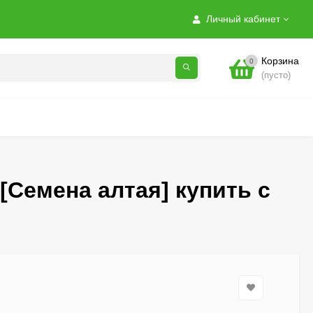
Личный кабинет
Корзина
0
(пусто)
[Семена алтая] купить с
Гортензия Полистар
(Polestar) метельчатая