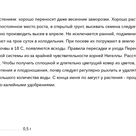
стением: хорошо переносит даже весенние заморозки. Хорошо раст
постоянное место роста, в открытый грунт, высевать семена следуе
но производить высев в апреле. Не исключается ранний, подзимни
на трое суток в холодильник. При посеве их погружают в землю н
почвы в 18 С, появляются всходы. Правила пересадки и ухода Пере
вой системы из-за крайней чувствительности корней Нигеллы. Расс
. Чтобы получить сплошной и длительно цветущий ковер из цветов,
тения и плодоношения, почву следует регулярно рыхлить и удалят
ольшого количества воды. С конца июня по август у растения - про
но-калийными удобрениями.
0,5 г