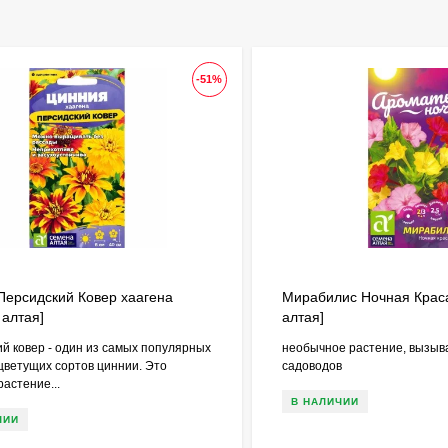
-51%
Персидский Ковер хаагена
Мирабилис Ночная Крас
 алтая]
алтая]
й ковер - один из самых популярных
необычное растение, вызыв
цветущих сортов циннии. Это
садоводов
астение...
В НАЛИЧИИ
ЧИИ