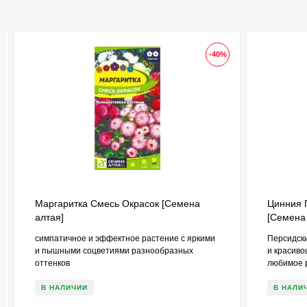
-40%
Маргаритка Смесь Окрасок [Семена
Цинния 
алтая]
[Семена
симпатичное и эффектное растение с яркими
Персидски
и пышными соцветиями разнообразных
и красиво
оттенков
любимое р
В НАЛИЧИИ
В НАЛИ