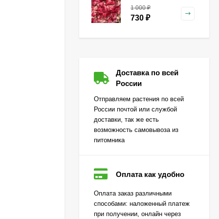
Framboisine)
1 000
₽
метельчатая
730
₽
Гейхера Зиппер (Zipper)
Доставка по всей
500
₽
России
360
₽
Отправляем растения по всей
России почтой или службой
доставки, так же есть
Гортензия Лаймлайт
возможность самовывоза из
(Limelight) метельчатая
питомника
650
₽
470
₽
Оплата как удобно
Огурец Корюшка
Оплата заказ различными
[Семена алтая]
способами: наложенный платеж
450
₽
при получении, онлайн через