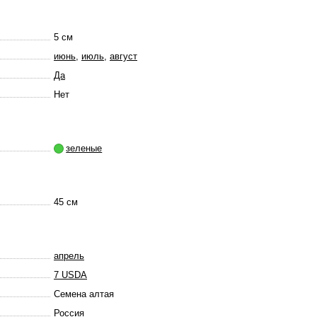
5 см
июнь
,
июль
,
август
Да
Нет
зеленые
45 см
апрель
7 USDA
Семена алтая
Россия