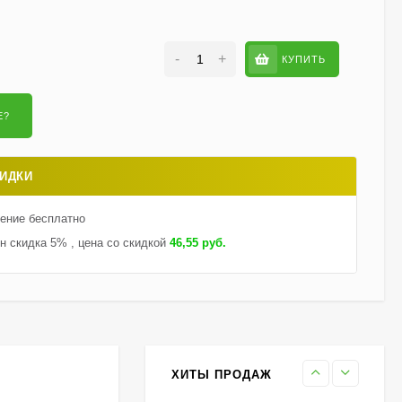
-
+
КУПИТЬ
Гортензия Саммер Лав
(Summer Love)
метельчатая
750
₽
550
₽
ИДКИ
Гейхерелла Голден
Зебра (Golden Zebra)
тение бесплатно
600
₽
430
₽
н скидка 5% , цена со скидкой
46,55 руб.
Гортензия Бобо (Bobo)
метельчатая
800
₽
590
₽
ХИТЫ ПРОДАЖ