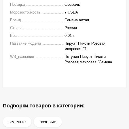
Посадка
февраль
Морозостойкость
7 USDA
Бренд
Семена алтая
Страна
Россия
Вес
0.01 кг
Название модели
Пируэт Пикоти Розовая
махровая F1
WB_название
Петуния Пируэт Пикоти
Розовая махровая [Семена
Подборки товаров в категории:
зеленые
розовые