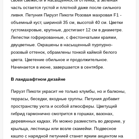
своей свежести и насыщенности оттенка, а зеленая
часть остается густой и плотной даже после сильного
ливня. Петуния Пируэт Пикоти Розовая махровая F1 -
объемный куст, шириной 35 см, высотой 40 см. Цветки
густомахровые, крупные, достигают 12 см в диаметре.
Лепестки гофрированные, с фестончатыми краями,
двуцветные. Окрашены в насыщенный пурпурно-
розовый оттенок, обрамлены тонкой каймой белого
цвета. Цветение обильное и продолжительное.
Начинается в июне, завершается в сентябре.
В ландшафтном дизайне
Пируэт Пикоти украсит не только клумбы, но и балконы,
террасы, беседки, входные группы. Петуния добавит
пространству уюта и особой атмосферы. Цветущий
гибрид гармонично смотрится в горшках, вазонах,
деревянных кадках. Их можно разместить во дворике, у
крыльца, лестницы или возле скамейки. Подвесное
кашпо с нарядной петунией станет ярким акцентом на