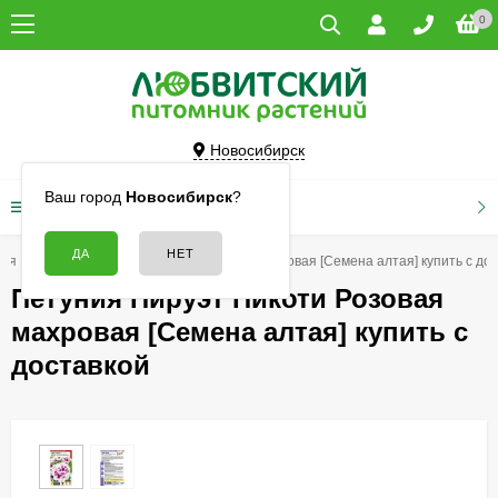
0
Новосибирск
Ваш город
Новосибирск
?
КАТАЛОГ ТОВАРОВ
ния
Петуния Пируэт Пикоти Розовая махровая [Семена алтая] купить с до
Петуния Пируэт Пикоти Розовая
махровая [Семена алтая] купить с
доставкой