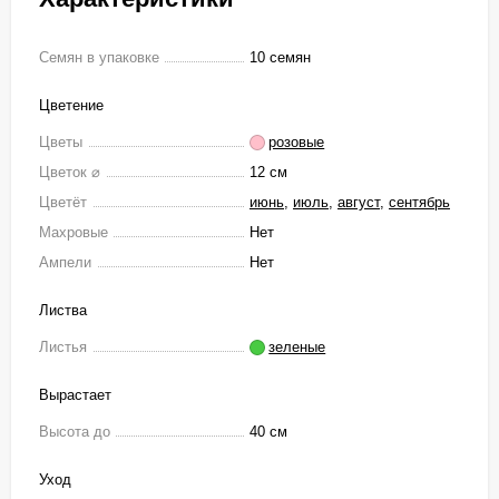
Семян в упаковке
10 семян
Цветение
Цветы
розовые
Цветок ⌀
12 см
Цветёт
июнь
,
июль
,
август
,
сентябрь
Махровые
Нет
Ампели
Нет
Листва
Листья
зеленые
Вырастает
Высота до
40 см
Уход