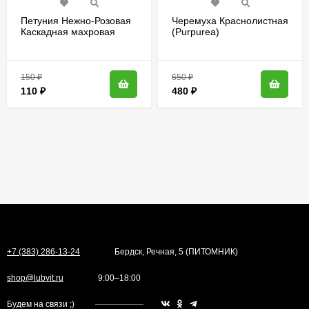
Петуния Нежно-Розовая
Черемуха Краснолистная
Каскадная махровая
(Purpurea)
[Семена алтая]
150
₽
650
₽
110
₽
480
₽
+7 (383) 286-13-24
Бердск, Речная, 5 (ПИТОМНИК)
shop@lubvit.ru
9:00–18:00
Будем на связи ;)