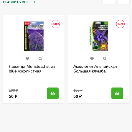
СРАВНИТЬ ВСЕ
-50%
-50%
Лаванда Munstead strain
Аквилегия Альпийская
blue узколистная
Большая клумба
[Семена редких
[Семена редких
растений]
растений]
100
₽
100
₽
50
₽
50
₽