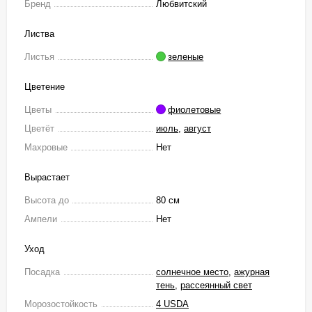
Бренд
Любвитский
Листва
Листья
зеленые
Цветение
Цветы
фиолетовые
Цветёт
июль
,
август
Махровые
Нет
Вырастает
Высота до
80 см
Ампели
Нет
Уход
Посадка
солнечное место
,
ажурная
тень
,
рассеянный свет
Морозостойкость
4 USDA