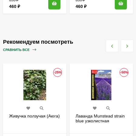
650
₽
650
₽
460
₽
460
₽
Рекомендуем посмотреть
СРАВНИТЬ ВСЕ
-25%
-50%
Живучка ползучая (Аюга)
Лаванда Munstead strain
blue узколистная
[Семена редких
растений]