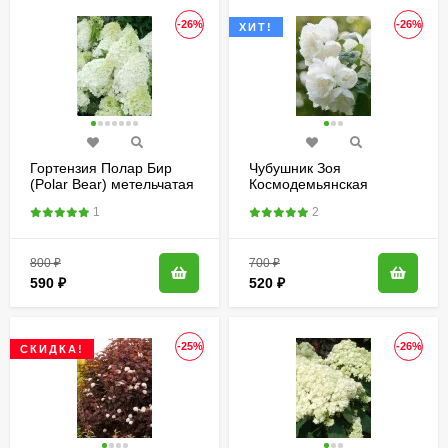
-26%
-26%
ХИТ!
Гортензия Полар Бир
Чубушник Зоя
(Polar Bear) метельчатая
Космодемьянская
1
2
800
₽
700
₽
590
₽
520
₽
-25%
-26%
СКИДКА!