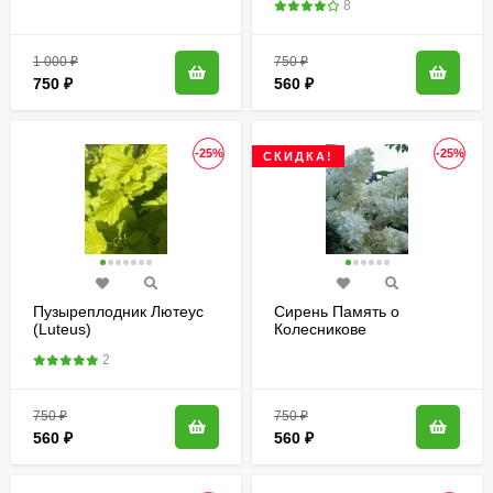
8
1 000
₽
750
₽
750
₽
560
₽
-25%
-25%
СКИДКА!
Пузыреплодник Лютеус
Сирень Память о
(Luteus)
Колесникове
2
750
₽
750
₽
560
₽
560
₽