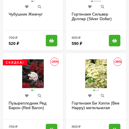
Чубушник Жемчуг
Гортензия Сильвер
Доллар (Silver Dollar)
метельчатая
700
₽
800
₽
520
₽
590
₽
-25%
-26%
СКИДКА!
Пузыреплодник Ред
Гортензия Би Хэппи (Bee
Барон (Red Baron)
Happy) метельчатая
750
₽
800
₽