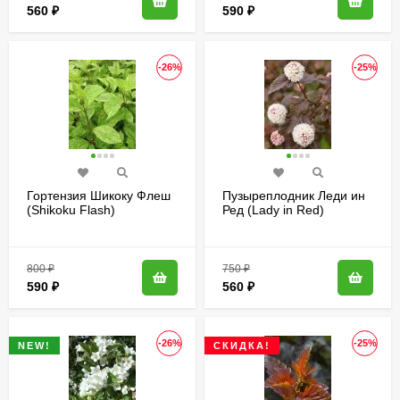
560
₽
590
₽
-26%
-25%
Гортензия Шикоку Флеш
Пузыреплодник Леди ин
(Shikoku Flash)
Ред (Lady in Red)
метельчатая
800
₽
750
₽
590
₽
560
₽
-26%
-25%
NEW!
СКИДКА!