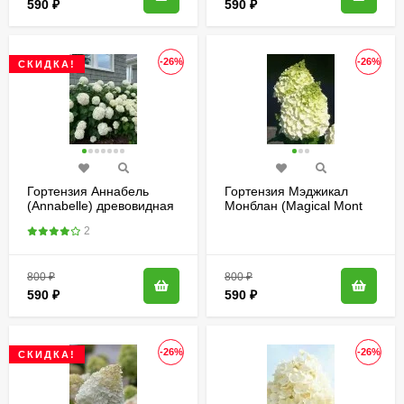
590
₽
590
₽
-26%
-26%
СКИДКА!
Гортензия Аннабель
Гортензия Мэджикал
(Annabelle) древовидная
Монблан (Magical Mont
Blanc) метельчатая
2
800
₽
800
₽
590
₽
590
₽
-26%
-26%
СКИДКА!