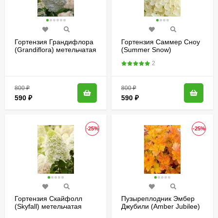
Гортензия Грандифлора
Гортензия Саммер Сноу
(Grandiflora) метельчатая
(Summer Snow)
метельчатая
2
800
₽
800
₽
590
₽
590
₽
-25%
-25%
Гортензия Скайфолл
Пузыреплодник Эмбер
(Skyfall) метельчатая
Джубили (Amber Jubilee)