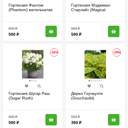
Гортензия Фантом
Гортензия Мэджикал
(Phantom) метельчатая
Старлайт (Magical
Starlight) метельчатая
800
₽
800
₽
590
₽
590
₽
-26%
-29%
Гортензия Шугар Раш
Дерен Гоучаулти
(Sugar Rush)
(Gouchaultii)
метельчатая
800
₽
550
₽
590
₽
390
₽