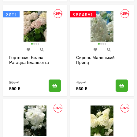
-26%
-25%
ХИТ!
СКИДКА!
Гортензия Белла
Сирень Маленький
Рагацца Бланшетта
Принц
(Bella Ragazza
Blanchetta) древовидная
800
₽
750
₽
590
₽
560
₽
-26%
-26%