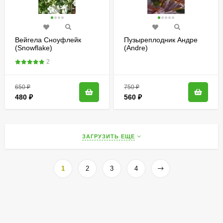
Вейгела Сноуфлейк
Пузыреплодник Андре
(Snowflake)
(Andre)
2
650
₽
750
₽
480
₽
560
₽
ЗАГРУЗИТЬ ЕЩЕ
1
2
3
4