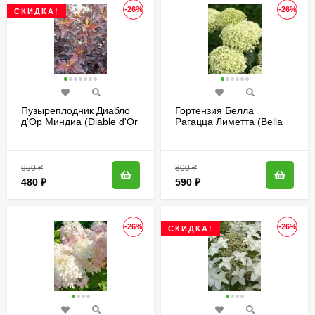
-26%
-26%
СКИДКА!
Пузыреплодник Диабло
Гортензия Белла
д'Ор Миндиа (Diable d'Or
Рагацца Лиметта (Bella
Mindia)
Ragazza Limetta)
древовидная
650
₽
800
₽
480
₽
590
₽
-26%
-26%
СКИДКА!