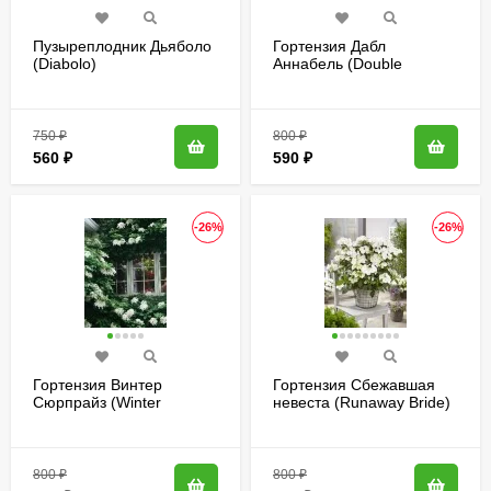
Пузыреплодник Дьяболо
Гортензия Дабл
(Diabolo)
Аннабель (Double
Annabelle) древовидная
750
₽
800
₽
560
₽
590
₽
-26%
-26%
Гортензия Винтер
Гортензия Сбежавшая
Сюрпрайз (Winter
невеста (Runaway Bride)
Surprise) черешковая
гибридная
800
₽
800
₽