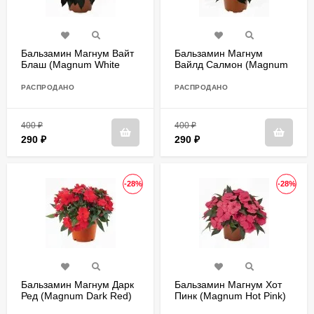
Бальзамин Магнум Вайт
Бальзамин Магнум
Блаш (Magnum White
Вайлд Салмон (Magnum
Blush)
Wild Salmon)
РАСПРОДАНО
РАСПРОДАНО
400
₽
400
₽
290
₽
290
₽
-28%
-28%
Бальзамин Магнум Дарк
Бальзамин Магнум Хот
Ред (Magnum Dark Red)
Пинк (Magnum Hot Pink)