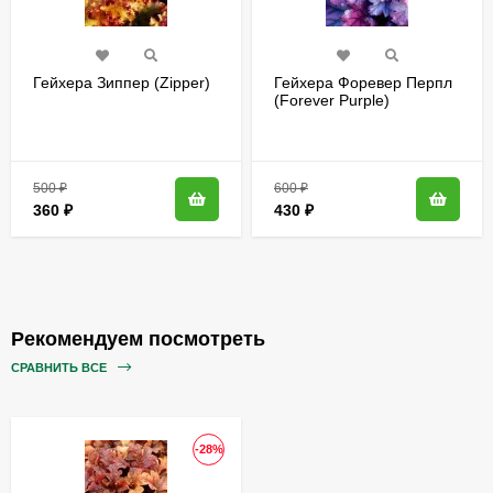
Гейхера Зиппер (Zipper)
Гейхера Форевер Перпл
(Forever Purple)
500
₽
600
₽
360
₽
430
₽
Рекомендуем посмотреть
СРАВНИТЬ ВСЕ
-28%