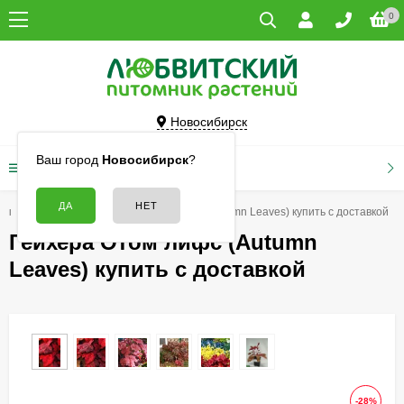
0
Новосибирск
Ваш город
Новосибирск
?
КАТАЛОГ ТОВАРОВ
ты
Гейхеры
Гейхера Отом лифс (Autumn Leaves) купить с доставкой
Гейхера Отом лифс (Autumn
Leaves) купить с доставкой
-28%