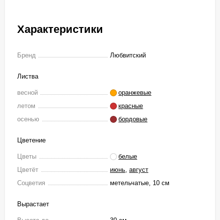
Характеристики
Бренд
Любвитский
Листва
весной
оранжевые
летом
красные
осенью
бордовые
Цветение
Цветы
белые
Цветёт
июнь
,
август
Соцветия
метельчатые, 10 см
Вырастает