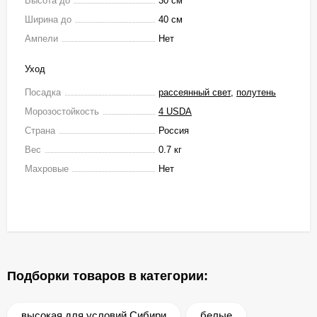
Высота до
30 см
Ширина до
40 см
Ампели
Нет
Уход
Посадка
рассеянный свет
,
полутень
Морозостойкость
4 USDA
Страна
Россия
Вес
0.7 кг
Махровые
Нет
Подборки товаров в категории:
высокая для условий Сибири
белые