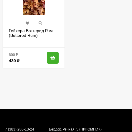
Гейхера Баттерид Ром
(Buttered Rum)
600
₽
430
₽
+7 (383) 286-13-24
Бердск, Речная, 5 (ПИТОМНИК)