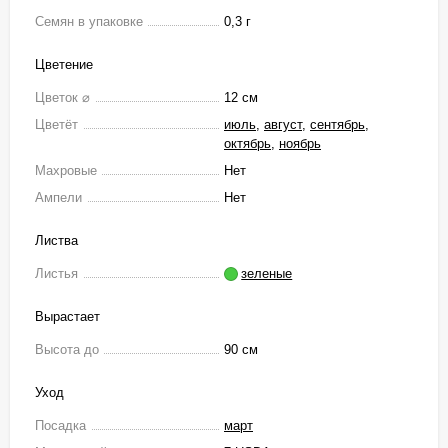
Семян в упаковке
0,3 г
Цветение
Цветок ⌀
12 см
Цветёт
июль
,
август
,
сентябрь
,
октябрь
,
ноябрь
Махровые
Нет
Ампели
Нет
Листва
Листья
зеленые
Вырастает
Высота до
90 см
Уход
Посадка
март