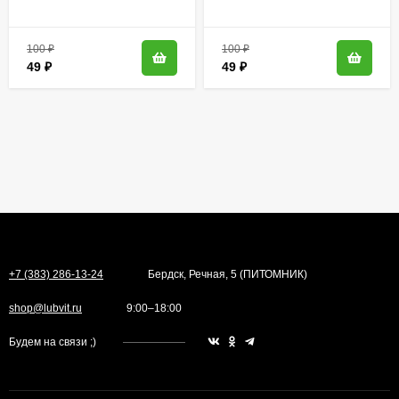
[Семена алтая]
100
₽
100
₽
49
₽
49
₽
+7 (383) 286-13-24
Бердск, Речная, 5 (ПИТОМНИК)
shop@lubvit.ru
9:00–18:00
Будем на связи ;)