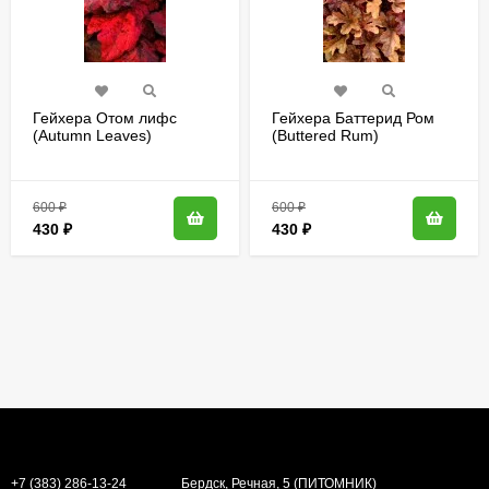
Гейхера Отом лифс
Гейхера Баттерид Ром
(Autumn Leaves)
(Buttered Rum)
600
₽
600
₽
430
₽
430
₽
+7 (383) 286-13-24
Бердск, Речная, 5 (ПИТОМНИК)