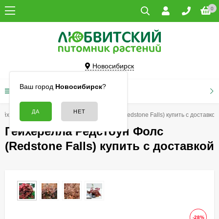
0
Новосибирск
Ваш город
Новосибирск
?
КАТАЛОГ ТОВАРОВ
ейхереллы
Гейхерелла Редстоун Фолс (Redstone Falls) купить с доставкой
Гейхерелла Редстоун Фолс
(Redstone Falls) купить с доставкой
-28%