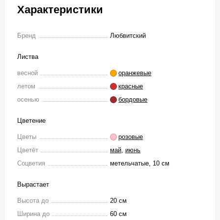
Характеристики
Бренд
Любвитский
Листва
весной
оранжевые
летом
красные
осенью
бордовые
Цветение
Цветы
розовые
Цветёт
май
,
июнь
Соцветия
метельчатые, 10 см
Вырастает
Высота до
20 см
Ширина до
60 см