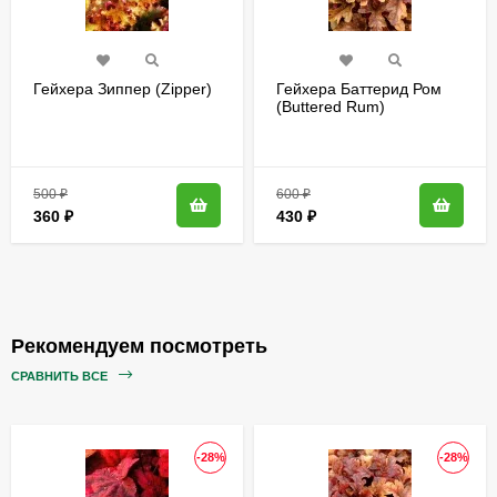
Гейхера Зиппер (Zipper)
Гейхера Баттерид Ром
(Buttered Rum)
500
₽
600
₽
360
₽
430
₽
Рекомендуем посмотреть
СРАВНИТЬ ВСЕ
-28%
-28%