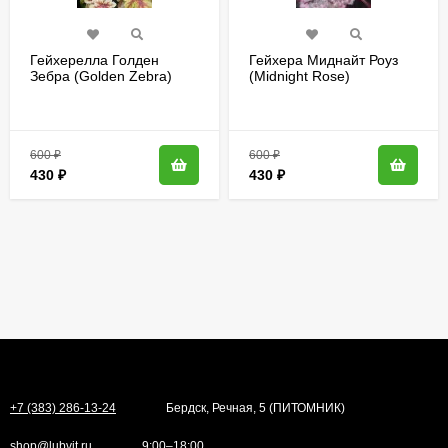
Гейхерелла Голден
Гейхера Миднайт Роуз
Зебра (Golden Zebra)
(Midnight Rose)
600
₽
600
₽
430
₽
430
₽
+7 (383) 286-13-24
Бердск, Речная, 5 (ПИТОМНИК)
shop@lubvit.ru
9:00–18:00