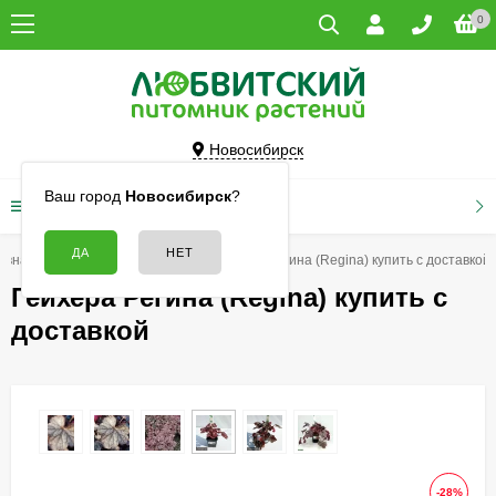
0
Новосибирск
Ваш город
Новосибирск
?
КАТАЛОГ ТОВАРОВ
авная
Цветы
Гейхеры
Гейхера Регина (Regina) купить с доставкой
Гейхера Регина (Regina) купить с
доставкой
-28%