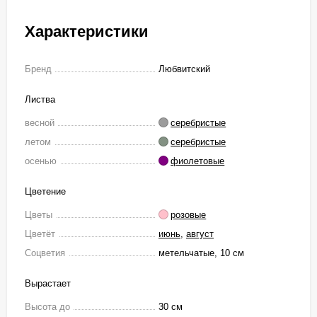
Характеристики
Бренд
Любвитский
Листва
весной
серебристые
летом
серебристые
осенью
фиолетовые
Цветение
Цветы
розовые
Цветёт
июнь
,
август
Соцветия
метельчатые, 10 см
Вырастает
Высота до
30 см