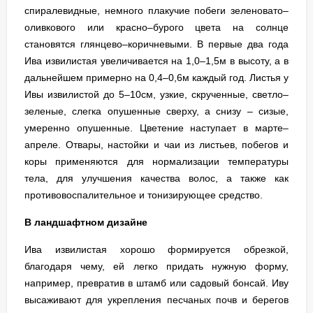
спиралевидные, немного плакучие побеги зеленовато–
оливкового или красно–бурого цвета на солнце
становятся глянцево–коричневыми. В первые два года
Ива извилистая увеличивается на 1,0–1,5м в высоту, а в
дальнейшем примерно на 0,4–0,6м каждый год. Листья у
Ивы извилистой до 5–10см, узкие, скрученные, светло–
зеленые, слегка опушенные сверху, а снизу – сизые,
умеренно опушенные. Цветение наступает в марте–
апреле. Отвары, настойки и чаи из листьев, побегов и
коры применяются для нормализации температуры
тела, для улучшения качества волос, а также как
противовоспалительное и тонизирующее средство.
В ландшафтном дизайне
Ива извилистая хорошо формируется обрезкой,
благодаря чему, ей легко придать нужную форму,
например, превратив в штамб или садовый бонсай. Иву
высаживают для укрепления песчаных почв и берегов