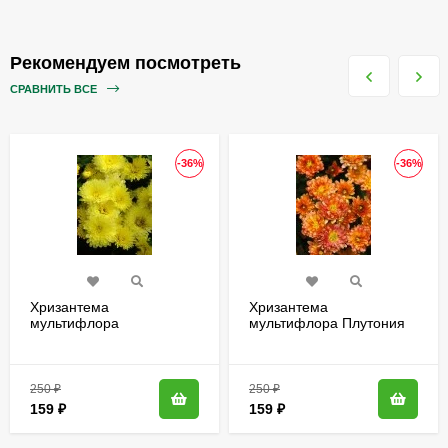
Рекомендуем посмотреть
СРАВНИТЬ ВСЕ
-36%
-36%
Хризантема
Хризантема
мультифлора
мультифлора Плутония
Бранфонтейн Лемон
(Plutoniya)
(Branfountain Lemon)
250
₽
250
₽
159
₽
159
₽