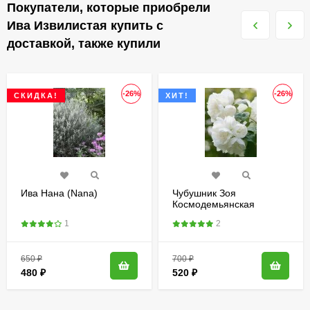
Покупатели, которые приобрели
Ива Извилистая купить с
доставкой, также купили
-26%
-26%
СКИДКА!
ХИТ!
Ива Нана (Nana)
Чубушник Зоя
Космодемьянская
1
2
650
₽
700
₽
480
₽
520
₽