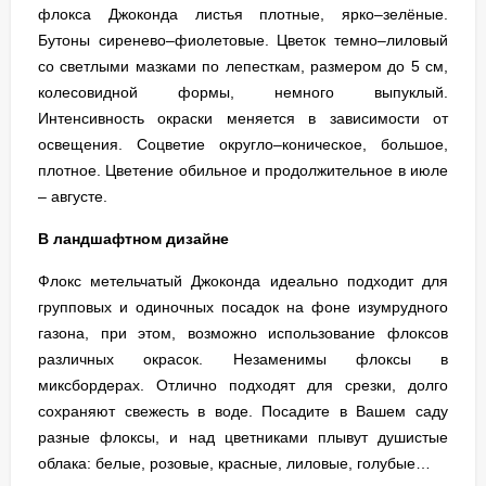
флокса Джоконда листья плотные, ярко–зелёные.
Бутоны сиренево–фиолетовые. Цветок темно–лиловый
со светлыми мазками по лепесткам, размером до 5 см,
колесовидной формы, немного выпуклый.
Интенсивность окраски меняется в зависимости от
освещения. Соцветие округло–коническое, большое,
плотное. Цветение обильное и продолжительное в июле
– августе.
В ландшафтном дизайне
Флокс метельчатый Джоконда идеально подходит для
групповых и одиночных посадок на фоне изумрудного
газона, при этом, возможно использование флоксов
различных окрасок. Незаменимы флоксы в
миксбордерах. Отлично подходят для срезки, долго
сохраняют свежесть в воде. Посадите в Вашем саду
разные флоксы, и над цветниками плывут душистые
облака: белые, розовые, красные, лиловые, голубые…