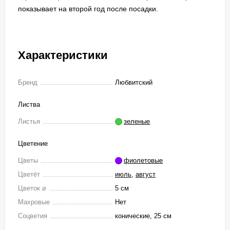
показывает на второй год после посадки.
Характеристики
Бренд
Любвитский
Листва
Листья
зеленые
Цветение
Цветы
фиолетовые
Цветёт
июль
,
август
Цветок ⌀
5 см
Махровые
Нет
Соцветия
конические, 25 см