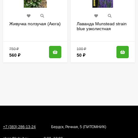
Живучка ползучая (Аюга)
Лаванда Munstead strain
blue узколистная
[Семена редких
растений]
750
₽
100
₽
560
₽
50
₽
+7 (383) 286-13-24
Бердск, Речная, 5 (ПИТОМНИК)