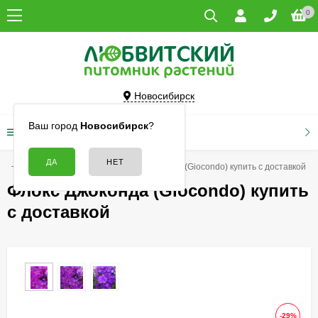
0
Новосибирск
Ваш город
Новосибирск
?
КАТАЛОГ ТОВАРОВ
ая
Цветы
Флоксы
Флокс Джоконда (Giocondo) купить с доставкой
Флокс Джоконда (Giocondo) купить
с доставкой
-29%