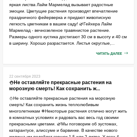
яркая листва Лайм Мармелад вызывает радостные
эмоции. Цветущие растения производят впечатление
праздничного фейерверка и придают живописную
легкость цветникам в вашем саду! 🌿Гейхера Лайм
Мармелад - вечнозеленое травянистое растение.
Размеры одного кустика достигают 30 см в высоту и 40 см
в ширину. Хорошо разрастается. Листья округлые,...
ЧИТАТЬ ДАЛЕЕ
22 сентября 2023
⛄Не оставляйте прекрасные растения на
морозную смерть! Как сохранить ж...
⛄Не оставляйте прекрасные растения на морозную
смерть! Как сохранить жизнь теплолюбивым
многолетникам ❄Некоторые растения отлично могут жить
в комнатных условиях и радовать вас весь год своими
прекрасными цветами. 🌿Мы поговорим об эустомах,
катарантусе, алиссуме и барвинке. В качестве нового
жилища им подойдет горшок 1.5 или 2 литра. У всех 4