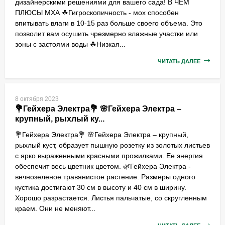
дизайнерскими решениями для вашего сада! В ЧЕМ
ПЛЮСЫ МХА ☘Гигроскопичность - мох способен
впитывать влаги в 10-15 раз больше своего объема. Это
позволит вам осушить чрезмерно влажные участки или
зоны с застоями воды ☘Низкая...
ЧИТАТЬ ДАЛЕЕ
8 октября 2023
💐Гейхера Электра💐 🌸Гейхера Электра –
крупный, рыхлый ку...
💐Гейхера Электра💐 🌸Гейхера Электра – крупный,
рыхлый куст, образует пышную розетку из золотых листьев
с ярко выраженными красными прожилками. Ее энергия
обеспечит весь цветник цветом. 🌿Гейхера Электра -
вечнозеленое травянистое растение. Размеры одного
кустика достигают 30 см в высоту и 40 см в ширину.
Хорошо разрастается. Листья пальчатые, со скругленным
краем. Они не меняют...