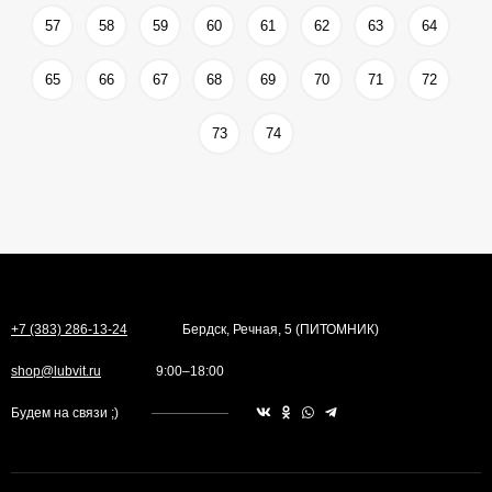
57
58
59
60
61
62
63
64
65
66
67
68
69
70
71
72
73
74
+7 (383) 286-13-24
Бердск, Речная, 5 (ПИТОМНИК)
shop@lubvit.ru
9:00–18:00
Будем на связи ;)