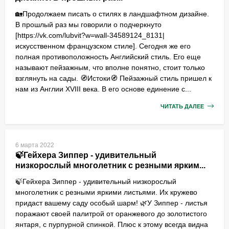
🏡Продолжаем писать о стилях в ландшафтном дизайне.
В прошлый раз мы говорили о подчеркнуто
[https://vk.com/lubvit?w=wall-34589124_8131|
искусственном французском стиле]. Сегодня же его
полная противоположность Английский стиль. Его еще
называют пейзажным, что вполне понятно, стоит только
взглянуть на сады. 🧭Истоки🧭 Пейзажный стиль пришел к
нам из Англии XVIII века. В его основе единение с...
ЧИТАТЬ ДАЛЕЕ
6 марта 2022
🍃Гейхера Зиппер - удивительный
низкорослый многолетник с резными ярким...
🍃Гейхера Зиппер - удивительный низкорослый
многолетник с резными яркими листьями. Их кружево
придаст вашему саду особый шарм! 🌿У Зиппер - листья
поражают своей палитрой от оранжевого до золотистого
янтаря, с пурпурной спинкой. Плюс к этому всегда видна