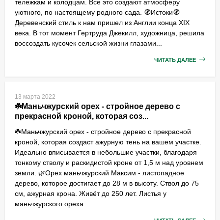
тележкам и колодцам. Все это создают атмосферу
уютного, по настоящему родного сада. 🧭Истоки🧭
Деревенский стиль к нам пришел из Англии конца XIX
века. В тот момент Гертруда Джекилл, художница, решила
воссоздать кусочек сельской жизни глазами...
ЧИТАТЬ ДАЛЕЕ
13 марта 2022
☘️Маньчжурский орех - стройное дерево с
прекрасной кроной, которая соз...
☘️Маньчжурский орех - стройное дерево с прекрасной
кроной, которая создаст ажурную тень на вашем участке.
Идеально вписывается в небольшие участки, благодаря
тонкому стволу и раскидистой кроне от 1,5 м над уровнем
земли. 🌿Орех маньчжурский Максим - листопадное
дерево, которое достигает до 28 м в высоту. Ствол до 75
см, ажурная крона. Живёт до 250 лет. Листья у
маньчжурского ореха...