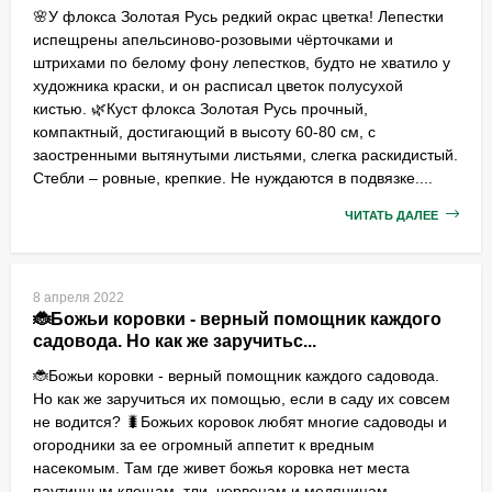
🌸У флокса Золотая Русь редкий окрас цветка! Лепестки
испещрены апельсиново-розовыми чёрточками и
штрихами по белому фону лепестков, будто не хватило у
художника краски, и он расписал цветок полусухой
кистью. 🌿Куст флокса Золотая Русь прочный,
компактный, достигающий в высоту 60-80 см, с
заостренными вытянутыми листьями, слегка раскидистый.
Стебли – ровные, крепкие. Не нуждаются в подвязке....
ЧИТАТЬ ДАЛЕЕ
8 апреля 2022
🐞Божьи коровки - верный помощник каждого
садовода. Но как же заручитьс...
🐞Божьи коровки - верный помощник каждого садовода.
Но как же заручиться их помощью, если в саду их совсем
не водится? 🐛Божьих коровок любят многие садоводы и
огородники за ее огромный аппетит к вредным
насекомым. Там где живет божья коровка нет места
паутинным клещам, тли, червецам и медяницам.