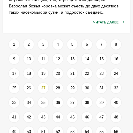
Взрослая божья коровка может съесть до двух десятков
таких насекомых за сутки, а подросток съедает...
ЧИТАТЬ ДАЛЕЕ
1
2
3
4
5
6
7
8
9
10
11
12
13
14
15
16
17
18
19
20
21
22
23
24
25
26
27
28
29
30
31
32
33
34
35
36
37
38
39
40
41
42
43
44
45
46
47
48
49
50
51
52
53
54
55
56