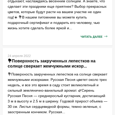
отдыхают, наслаждаясь весенним солнцем. А знаете, что
сделает эти праздники еще приятнее? Выбор прекрасных
цветов, которые будут расти на вашем участке не один
год!☀️ 💐В нашем питомнике вы можете купить
подарочный сертификат и подарить его человеку, чью
жизнь хотите сделать более яркой и...
ЧИТАТЬ ДАЛЕЕ
24 апреля 2022
💐Поверхность закрученных лепестков на
солнце сверкает жемчужными искор...
💐Поверхность закрученных лепестков на солнце сверкает
жемчужными искорками. Русская Песня цветет около трех
недель, и все это время в саду стоит великолепный и
сильный землянично-ванильный аромат. 🌿Сирень
Русская Песня — среднерослый кустарник, достигающий
3 м в высоту и 2.5 м в ширину. Годовой прирост объема —
30 см. Листья сердцевидной формы, темно-зеленые, с
заостренным кончиком. Русская...