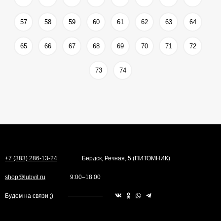
57
58
59
60
61
62
63
64
65
66
67
68
69
70
71
72
73
74
+7 (383) 286-13-24
Бердск, Речная, 5 (ПИТОМНИК)
shop@lubvit.ru
9:00–18:00
Будем на связи ;)